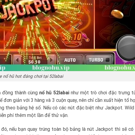
 nổ hũ hot đáng chơi tại 52labai
à đồng thành cùng
nổ hũ 52labai
như một trò chơi đặc trưng t
đơn giản với 3 hàng và 3 cuộn quay, nên chỉ cần xuất hiện tổ h
ởng theo bảng hệ số. Nếu có các nút đặc biệt như Jackpot. Wild
iễn phí thêm một lần để thử vận.
 đó, nếu bạn quay trúng toàn bộ bảng là nút Jackpot thì sẽ có 