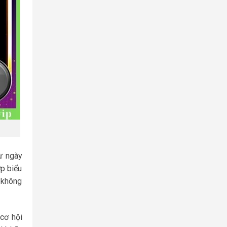
ừ ngày
ợp biểu
 không
cơ hội