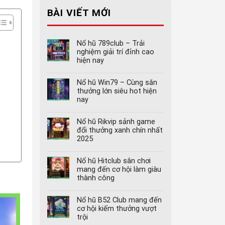
BÀI VIẾT MỚI
Nổ hũ 789club – Trải
nghiệm giải trí đỉnh cao
hiện nay
Nổ hũ Win79 – Cùng săn
thưởng lớn siêu hot hiện
nay
Nổ hũ Rikvip sảnh game
đổi thưởng xanh chín nhất
2025
Nổ hũ Hitclub sân chơi
mang đến cơ hội làm giàu
thành công
Nổ hũ B52 Club mang đến
cơ hội kiếm thưởng vượt
trội