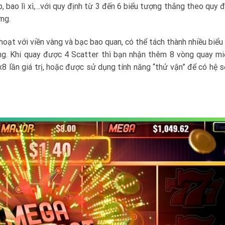
p, bao lì xì,…với quy định từ 3 đến 6 biểu tượng thắng theo quy đ
ng.
hoạt với viền vàng và bạc bao quan, có thể tách thành nhiều biể
ng. Khi quay được 4 Scatter thì bạn nhận thêm 8 vòng quay miễ
8 lần giá trị, hoặc được sử dụng tính năng “thử vận” để có hệ 