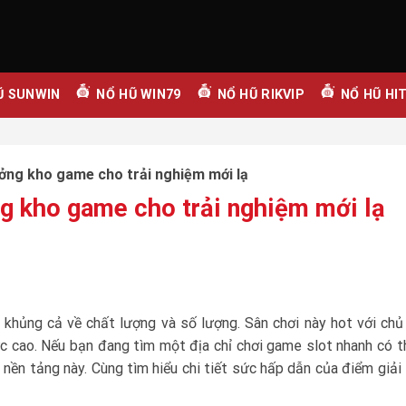
Ũ SUNWIN
NỔ HŨ WIN79
NỔ HŨ RIKVIP
NỔ HŨ HI
ưởng kho game cho trải nghiệm mới lạ
g kho game cho trải nghiệm mới lạ
hủng cả về chất lượng và số lượng. Sân chơi này hot với chủ
ực cao. Nếu bạn đang tìm một địa chỉ chơi game slot nhanh có t
nền tảng này. Cùng tìm hiểu chi tiết sức hấp dẫn của điểm giải 