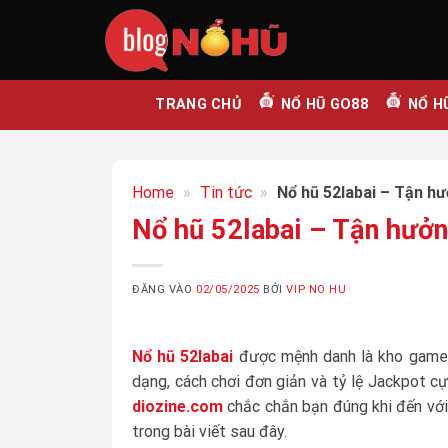
Bỏ
qua
nội
dung
TRANG CHỦ
NỔ HŨ GO88
NỔ H
Home
»
Tin tức
»
Nổ hũ 52labai – Tận h
Nổ hũ 52labai – Tận hưởn
ĐĂNG VÀO
02/05/2025
BỞI
VIP NO HU
Nổ hũ 52labai
được mệnh danh là kho game k
dạng, cách chơi đơn giản và tỷ lệ Jackpot c
diozine.com
chắc chắn bạn đúng khi đến với 
trong bài viết sau đây.