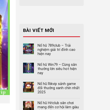
BÀI VIẾT MỚI
Nổ hũ 789club – Trải
nghiệm giải trí đỉnh cao
hiện nay
Nổ hũ Win79 – Cùng săn
thưởng lớn siêu hot hiện
nay
Nổ hũ Rikvip sảnh game
đổi thưởng xanh chín nhất
2025
Nổ hũ Hitclub sân chơi
mang đến cơ hội làm giàu