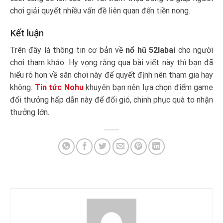
chơi giải quyết nhiều vấn đề liên quan đến tiền nong.
Kết luận
Trên đây là thông tin cơ bản về
nổ hũ 52labai
cho người
chơi tham khảo. Hy vọng rằng qua bài viết này thì bạn đã
hiểu rõ hơn về sân chơi này để quyết định nên tham gia hay
không.
Tin tức Nohu
khuyên bạn nên lựa chọn điểm game
đổi thưởng hấp dẫn này để đổi gió, chinh phục quà to nhận
thưởng lớn.