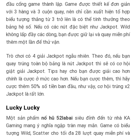
đầu cổng game thành lập. Game được thiết kế đơn giản
với 3 hàng và 3 cuộn quay, nên chỉ cần xuất hiện tổ hợp
biểu tượng thắng từ 3 trở lên là có thể tính thưởng theo
bảng hệ số. Nếu có các nút đặc biệt như Jackpot. Wild
không lấp đầy các dòng, bạn được giữ lại và quay miễn phí
thêm một lần để thử vận.
Trò chơi có 4 giải Jackpot ngẫu nhiên. Theo đó, nếu bạn
quay trúng toàn bộ bảng là nút Jackpot thì sẽ có cơ hội
giật giải Jackpot. Tips hay cho bạn được giải cao hơn
chính là cược ở mức cao hơn. Nếu bạn cược thêm, thì hãy
cược thêm 50% số tiền ban đầu, như vậy, cơ hội trúng x2
Jackpot là rất lớn.
Lucky Lucky
Một sản phẩm
nổ hũ 52labai
siêu đỉnh đến từ nhà KA
Gaming mang ý nghĩa ngập tràn may mắn. Game có biểu
tượng Wild, Scatter cho tối đa 28 lượt quay miễn phí và