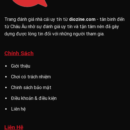
Trang đánh giá nhà cái uy tín từ
diozine.com
- tân binh đến
từ Châu Âu nhờ sự đánh giá uy tín và tận tâm nên đã gây
dựng được lòng tin đối với những người tham gia.
Chính Sách
Giới thiệu
Chơi có trách nhiệm
Chinh sách bảo mật
Điều khoản & điều kiện
Liên hệ
Liên Hệ