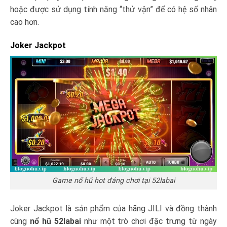
hoặc được sử dụng tính năng “thử vận” để có hệ số nhân
cao hơn.
Joker Jackpot
Game nổ hũ hot đáng chơi tại 52labai
Joker Jackpot là sản phẩm của hãng JILI và đồng thành
cùng
nổ hũ 52labai
như một trò chơi đặc trưng từ ngày