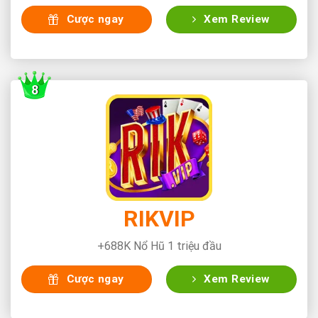
Cược ngay
Xem Review
RIKVIP
+688K Nổ Hũ 1 triệu đầu
Cược ngay
Xem Review