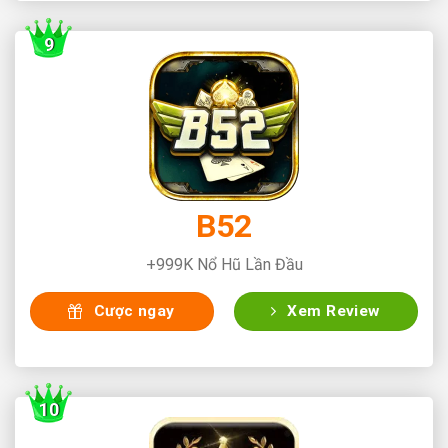
B52
+999K Nổ Hũ Lần Đầu
Cược ngay
Xem Review