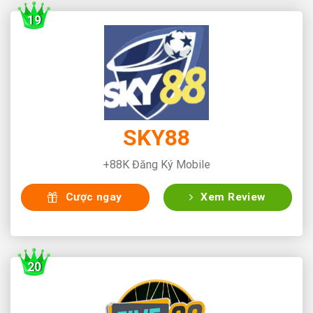
SKY88
+88K Đăng Ký Mobile
Cược ngay
Xem Review