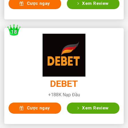
Cược ngay
Xem Review
DEBET
+188K Nạp Đầu
Cược ngay
Xem Review