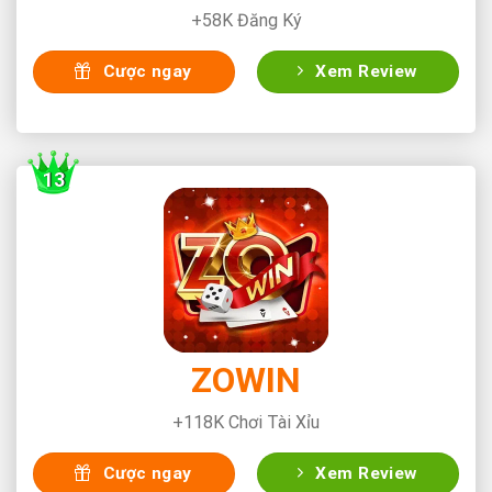
+58K Đăng Ký
Cược ngay
Xem Review
ZOWIN
+118K Chơi Tài Xỉu
Cược ngay
Xem Review