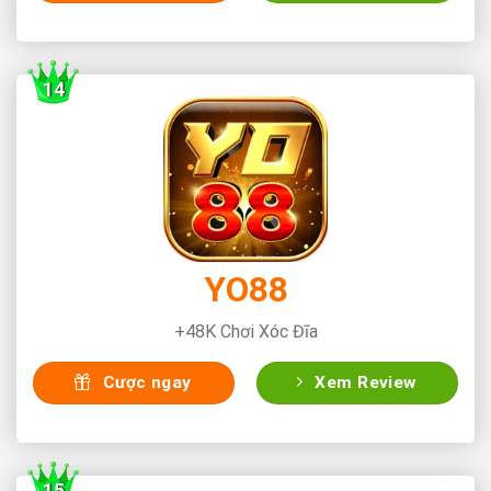
YO88
+48K Chơi Xóc Đĩa
Cược ngay
Xem Review