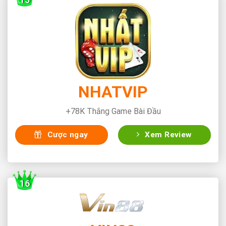
NHATVIP
+78K Thắng Game Bài Đầu
Cược ngay
Xem Review