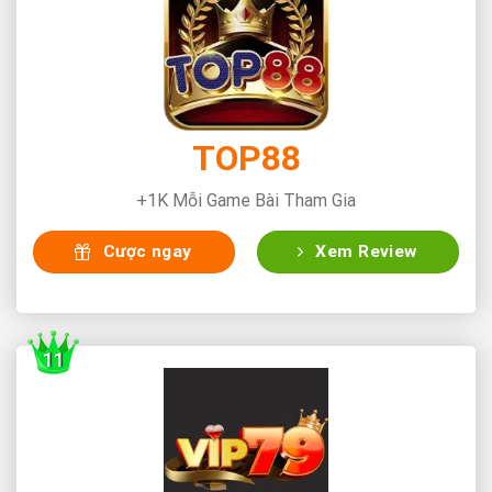
TOP88
+1K Mỗi Game Bài Tham Gia
Cược ngay
Xem Review