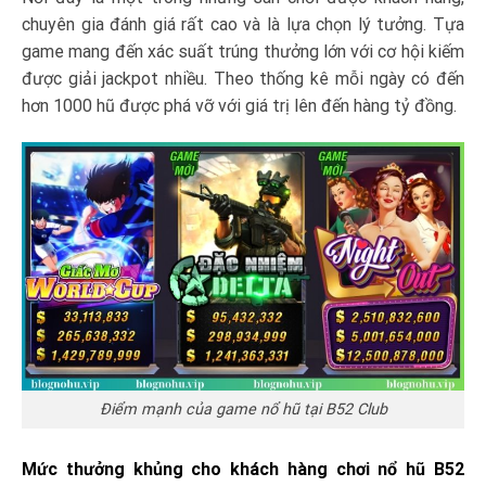
chuyên gia đánh giá rất cao và là lựa chọn lý tưởng. Tựa
game mang đến xác suất trúng thưởng lớn với cơ hội kiếm
được giải jackpot nhiều. Theo thống kê mỗi ngày có đến
hơn 1000 hũ được phá vỡ với giá trị lên đến hàng tỷ đồng.
Điểm mạnh của game nổ hũ tại B52 Club
Mức thưởng khủng cho khách hàng chơi nổ hũ B52