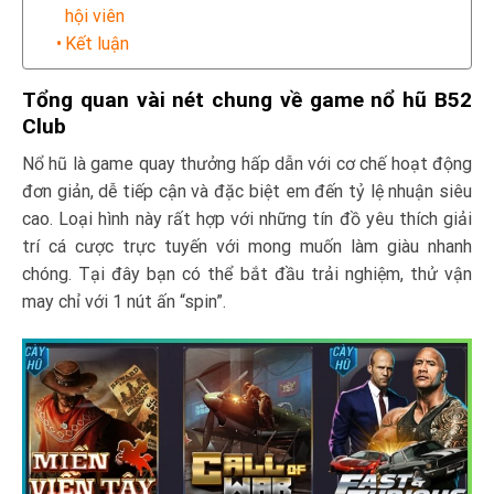
hội viên
Kết luận
Tổng quan vài nét chung về game nổ hũ B52
Club
Nổ hũ là game quay thưởng hấp dẫn với cơ chế hoạt động
đơn giản, dễ tiếp cận và đặc biệt em đến tỷ lệ nhuận siêu
cao. Loại hình này rất hợp với những tín đồ yêu thích giải
trí cá cược trực tuyến với mong muốn làm giàu nhanh
chóng. Tại đây bạn có thể bắt đầu trải nghiệm, thử vận
may chỉ với 1 nút ấn “spin”.