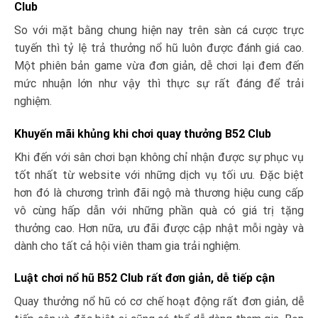
Club
So với mặt bằng chung hiện nay trên sàn cá cược trực
tuyến thì tỷ lệ trả thưởng nổ hũ luôn được đánh giá cao.
Một phiên bản game vừa đơn giản, dễ chơi lại đem đến
mức nhuận lớn như vậy thì thực sự rất đáng để trải
nghiệm.
Khuyến mãi khủng khi chơi quay thưởng B52 Club
Khi đến với sân chơi bạn không chỉ nhận được sự phục vụ
tốt nhất từ website với những dịch vụ tối ưu. Đặc biệt
hơn đó là chương trình đãi ngộ mà thương hiệu cung cấp
vô cùng hấp dẫn với những phần quà có giá trị tặng
thưởng cao. Hơn nữa, ưu đãi được cập nhật mỗi ngày và
dành cho tất cả hội viên tham gia trải nghiệm.
Luật chơi nổ hũ B52 Club rất đơn giản, dễ tiếp cận
Quay thưởng nổ hũ có cơ chế hoạt động rất đơn giản, dễ