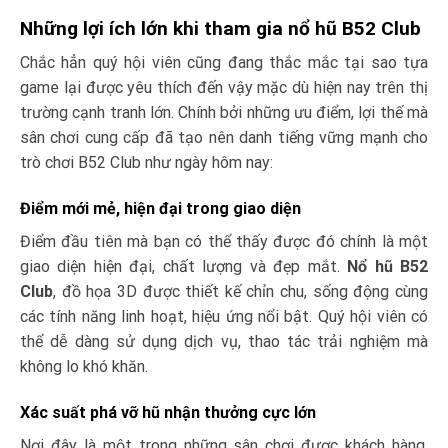
Những lợi ích lớn khi tham gia nổ hũ B52 Club
Chắc hẳn quý hội viên cũng đang thắc mắc tại sao tựa
game lại được yêu thích đến vậy mặc dù hiện nay trên thị
trường cạnh tranh lớn. Chính bởi những ưu điểm, lợi thế mà
sân chơi cung cấp đã tạo nên danh tiếng vững mạnh cho
trò chơi B52 Club như ngày hôm nay:
Điểm mới mẻ, hiện đại trong giao diện
Điểm đầu tiên mà bạn có thể thấy được đó chính là một
giao diện hiện đại, chất lượng và đẹp mắt.
Nổ hũ B52
Club
, đồ họa 3D được thiết kế chỉn chu, sống động cùng
các tính năng linh hoạt, hiệu ứng nổi bật. Quý hội viên có
thể dễ dàng sử dụng dịch vụ, thao tác trải nghiệm mà
không lo khó khăn.
Xác suất phá vỡ hũ nhận thưởng cực lớn
Nơi đây là một trong những sân chơi được khách hàng,