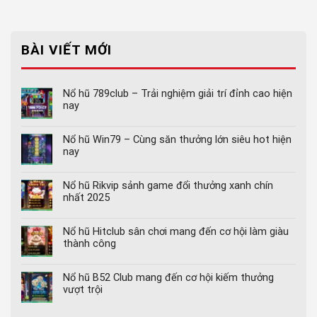
BÀI VIẾT MỚI
Nổ hũ 789club – Trải nghiệm giải trí đỉnh cao hiện
nay
Nổ hũ Win79 – Cùng săn thưởng lớn siêu hot hiện
nay
Nổ hũ Rikvip sảnh game đổi thưởng xanh chín
nhất 2025
Nổ hũ Hitclub sân chơi mang đến cơ hội làm giàu
thành công
Nổ hũ B52 Club mang đến cơ hội kiếm thưởng
vượt trội