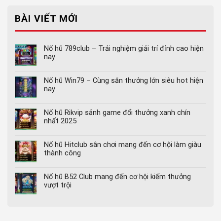
BÀI VIẾT MỚI
Nổ hũ 789club – Trải nghiệm giải trí đỉnh cao hiện
nay
Nổ hũ Win79 – Cùng săn thưởng lớn siêu hot hiện
nay
Nổ hũ Rikvip sảnh game đổi thưởng xanh chín
nhất 2025
Nổ hũ Hitclub sân chơi mang đến cơ hội làm giàu
thành công
Nổ hũ B52 Club mang đến cơ hội kiếm thưởng
vượt trội