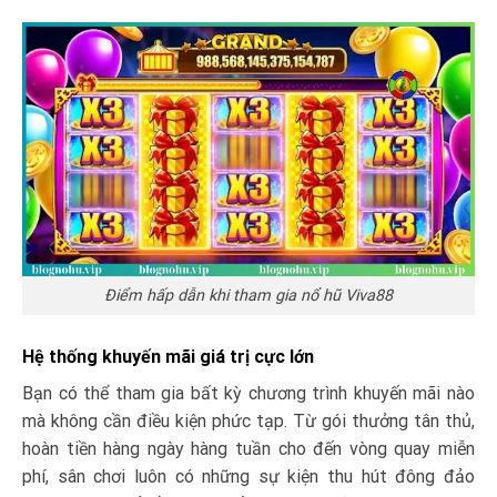
Điểm hấp dẫn khi tham gia nổ hũ Viva88
Hệ thống khuyến mãi giá trị cực lớn
Bạn có thể tham gia bất kỳ chương trình khuyến mãi nào
mà không cần điều kiện phức tạp. Từ gói thưởng tân thủ,
hoàn tiền hàng ngày hàng tuần cho đến vòng quay miễn
phí,
sân chơi
luôn có những sự kiện thu hút đông đảo