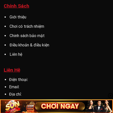
Chính Sách
Giới thiệu
Chơi có trách nhiệm
Chinh sách bảo mật
Điều khoản & điều kiện
Liên hệ
Liên Hệ
Điện thoại:
Email:
Địa chỉ: