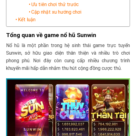
Ưu tiên chơi thử trước
Cập nhật xu hướng chơi
Kết luận
Tổng quan về game nổ hũ Sunwin
Nổ hũ là một phần trong hệ sinh thái game trực tuyến
Sunwin, sở hữu giao diện thân thiện và nhiều trò chơi
phong phú. Nơi đây còn cung cấp nhiều chương trình
khuyến mãi hấp dẫn nhắm thu hút cộng đồng cược thủ.