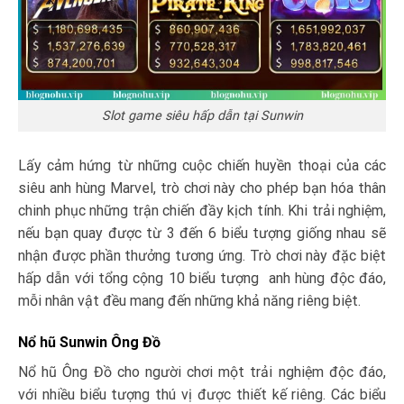
Slot game siêu hấp dẫn tại Sunwin
Lấy cảm hứng từ những cuộc chiến huyền thoại của các
siêu anh hùng Marvel, trò chơi này cho phép bạn hóa thân
chinh phục những trận chiến đầy kịch tính. Khi trải nghiệm,
nếu bạn quay được từ 3 đến 6 biểu tượng giống nhau sẽ
nhận được phần thưởng tương ứng. Trò chơi này đặc biệt
hấp dẫn với tổng cộng 10 biểu tượng anh hùng độc đáo,
mỗi nhân vật đều mang đến những khả năng riêng biệt.
Nổ hũ Sunwin Ông Đồ
Nổ hũ Ông Đồ cho người chơi một trải nghiệm độc đáo,
với nhiều biểu tượng thú vị được thiết kế riêng. Các biểu