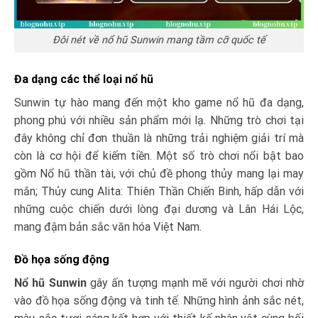
Đôi nét về nổ hũ Sunwin mang tầm cỡ quốc tế
Đa dạng các thể loại nổ hũ
Sunwin tự hào mang đến một kho game nổ hũ đa dạng,
phong phú với nhiều sản phẩm mới lạ. Những trò chơi tại
đây không chỉ đơn thuần là những trải nghiệm giải trí mà
còn là cơ hội để kiếm tiền. Một số trò chơi nổi bật bao
gồm Nổ hũ thần tài, với chủ đề phong thủy mang lại may
mắn; Thủy cung Alita: Thiên Thần Chiến Binh, hấp dẫn với
những cuộc chiến dưới lòng đại dương và Lân Hái Lộc,
mang đậm bản sắc văn hóa Việt Nam.
Đồ họa sống động
Nổ hũ Sunwin
gây ấn tượng mạnh mẽ với người chơi nhờ
vào đồ họa sống động và tinh tế. Những hình ảnh sắc nét,