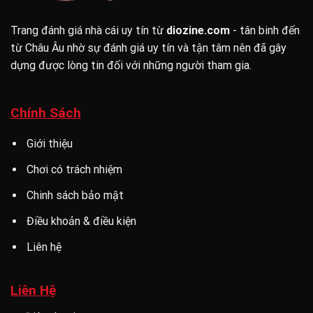
Trang đánh giá nhà cái uy tín từ
diozine.com
- tân binh đến
từ Châu Âu nhờ sự đánh giá uy tín và tận tâm nên đã gây
dựng được lòng tin đối với những người tham gia.
Chính Sách
Giới thiệu
Chơi có trách nhiệm
Chinh sách bảo mật
Điều khoản & điều kiện
Liên hệ
Liên Hệ