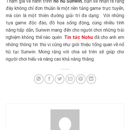
Tham gia và hành trình
nổ hũ Sunwin
, bạn sẽ nhận ra rằng
đây không chỉ đơn thuần là một nền tảng game trực tuyến,
mà còn là một thiên đường giải trí đa dạng. Với những
tựa game độc đáo, đồ họa sống động, cùng nhiều tính
năng hấp dẫn, Sunwin mang đến cho người chơi những trải
nghiệm không thể nào quên.
Tin tức Nohu
đã cho anh em
những thông tin thú vị cũng như giới thiệu tổng quan về nổ
hũ tại Sunwin. Mong rằng với chia sẻ trên sẽ giúp cho
người chơi hiểu và nâng cao khả năng thắng.