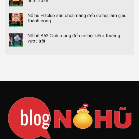
nhất 2025
Nổ hũ Hitclub sân chơi mang đến cơ hội làm giàu
thành công
Nổ hũ B52 Club mang đến cơ hội kiếm thưởng
vượt trội