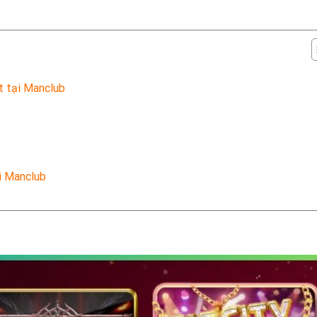
t tại Manclub
i Manclub