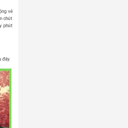
động vẻ
m chút
y phút
 đây.