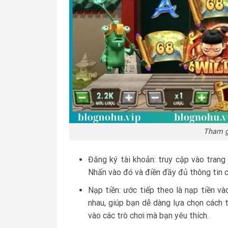
Tham g
Đăng ký tài khoản: truy cập vào tran
Nhấn vào đó và điền đầy đủ thông tin c
Nạp tiền: ước tiếp theo là nạp tiền v
nhau, giúp bạn dễ dàng lựa chọn cách
vào các trò chơi mà bạn yêu thích.