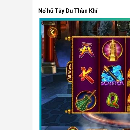
Nổ hũ Tây Du Thần Khí