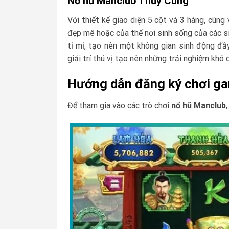
Nổ hũ Manclub Thủy Cung
Với thiết kế giao diện 5 cột và 3 hàng, cùng
đẹp mê hoặc của thế nơi sinh sống của các s
tỉ mỉ, tạo nên một không gian sinh động đầ
giải trí thú vị tạo nên những trải nghiệm khó
Hướng dẫn đăng ký chơi ga
Để tham gia vào các trò chơi
nổ hũ Manclub