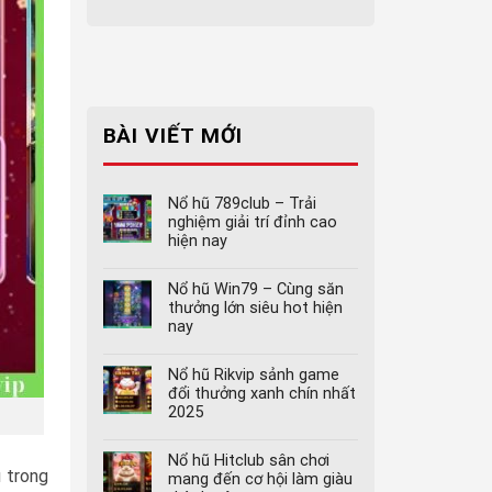
BÀI VIẾT MỚI
Nổ hũ 789club – Trải
nghiệm giải trí đỉnh cao
hiện nay
Nổ hũ Win79 – Cùng săn
thưởng lớn siêu hot hiện
nay
Nổ hũ Rikvip sảnh game
đổi thưởng xanh chín nhất
2025
Nổ hũ Hitclub sân chơi
 trong
mang đến cơ hội làm giàu