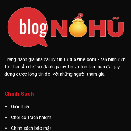
Trang đánh giá nhà cái uy tín từ
diozine.com
- tân binh đến
từ Châu Âu nhờ sự đánh giá uy tín và tận tâm nên đã gây
dựng được lòng tin đối với những người tham gia.
Chính Sách
Giới thiệu
Chơi có trách nhiệm
Chinh sách bảo mật