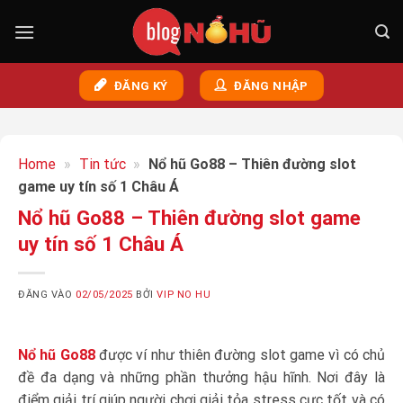
Bỏ
qua
nội
dung
ĐĂNG KÝ
ĐĂNG NHẬP
Home
»
Tin tức
»
Nổ hũ Go88 – Thiên đường slot
game uy tín số 1 Châu Á
Nổ hũ Go88 – Thiên đường slot game
uy tín số 1 Châu Á
ĐĂNG VÀO
02/05/2025
BỞI
VIP NO HU
Nổ hũ Go88
được ví như thiên đường slot game vì có chủ
đề đa dạng và những phần thưởng hậu hĩnh. Nơi đây là
điểm giải trí giúp người chơi giải tỏa stress cực tốt và có