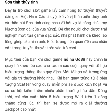
Sơn tinh thủy tinh
Đây là trò chơi slot game lấy cảm hứng từ truyền thuyết
dân gian Việt Nam. Câu chuyện kể về vị thần biển thủy tinh
và thần núi Sơn tinh cùng nhau đi hỏi vợ là công chúa mỵ
Nương (con gái của vua hùng). Để cho người chơi được trải
nghiệm một tựa game đặc sắc, nhà phát hành đã khéo léo
lồng ghép các hình ảnh, Biểu tượng liên quan đến các nhân
vật trong truyền thuyết trên vào trò chơi.
Mục tiêu của bạn khi chơi game
nổ hũ Go88
này chính là
quay hũ khéo léo sao cho tạo ra các cuộn quay với tổ hợp
biểu tượng thắng theo quy định. Mỗi tổ hợp sẽ tương ứng
với giá trị thưởng khác nhau. Khi bạn quay trúng từ 3 biểu
tượng Scatter vòng quay miễn phí sẽ được kích hoạt và
có cơ hội kiếm thêm nhiều phần thưởng hấp dẫn. Đồng
thời, chỉ cần xuất hiện 5 biểu tượng Wild trên 1 dòng
thắng cùng lúc, thì bạn sẽ được mở ra giải thưởng
Jackpot cao nhất.