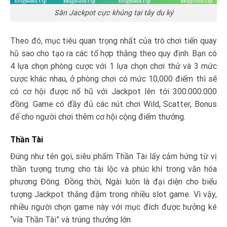
Săn Jackpot cực khủng tại tây du ký
Theo đó, mục tiêu quan trọng nhất của trò chơi tiến quay
hũ sao cho tạo ra các tổ hợp thắng theo quy định. Bạn có
4 lựa chọn phòng cược với 1 lựa chọn chơi thử và 3 mức
cược khác nhau, ở phòng chơi có mức 10,000 điểm thì sẽ
có cơ hội được nổ hũ với Jackpot lên tới 300.000.000
đồng. Game có đầy đủ các nút chơi Wild, Scatter, Bonus
để cho người chơi thêm cơ hội cộng điểm thưởng.
Thần Tài
Đúng như tên gọi, siêu phẩm Thần Tài lấy cảm hứng từ vị
thần tượng trưng cho tài lộc và phúc khí trong văn hóa
phương Đông. Đồng thời, Ngài luôn là đại diện cho biểu
tượng Jackpot thắng đậm trong nhiều slot game. Vì vậy,
nhiều người chọn game này với mục đích được hưởng ké
“vía Thần Tài” và trúng thưởng lớn.