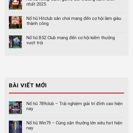
nhất 2025
Nổ hũ Hitclub sân chơi mang đến cơ hội làm giàu
thành công
Nổ hũ B52 Club mang đến cơ hội kiếm thưởng
vượt trội
BÀI VIẾT MỚI
Nổ hũ 789club – Trải nghiệm giải trí đỉnh cao hiện
nay
Nổ hũ Win79 – Cùng săn thưởng lớn siêu hot hiện
nay