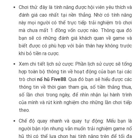
Chơi thử: đây là tính năng được hội viên yêu thích và
đánh giá cao nhất tại nền thẳng. Nhờ có tính năng
này mọi người có thể trực tiếp trải nghiệm trò chơi
mà chưa mất 1 đồng vốn cược nào. Thông qua đó
bạn sẽ có những đánh giá khách quan về game và
biết được có phù hợp với bản thân hay không trước
khi bỏ tiền ra cược.
Xem chi tiết lịch sử cược: Phần lịch sử cược sẽ tổng
hợp toàn bộ thông tin về hoạt động của bạn tại các
trò chơi
nổ hũ Five88
. Qua đó bạn sẽ hiểu được các
thông tin về thời gian tham gia, số tiền thắng thua,
số lần chơi trong ngày, để nhìn nhận lại hành trình
của mình và rút kinh nghiệm cho những lần chơi tiếp
theo.
Chế độ quay nhanh và quay tự động: Mếu bạn là
người bận rộn nhưng vẫn muốn trải nghiệm game nổ
hũ thì có thể lựa chọn hai tính năng trên để tối đa