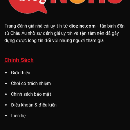
Trang đánh giá nhà cái uy tín từ
diozine.com
- tân binh đến
từ Châu Âu nhờ sự đánh giá uy tín và tận tâm nên đã gây
dựng được lòng tin đối với những người tham gia.
Chính Sách
Giới thiệu
Chơi có trách nhiệm
Chinh sách bảo mật
Điều khoản & điều kiện
Liên hệ