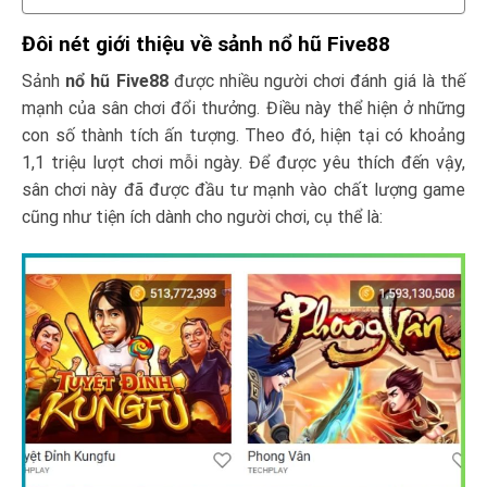
Đôi nét giới thiệu về sảnh nổ hũ Five88
Sảnh
nổ hũ Five88
được nhiều người chơi đánh giá là thế
mạnh của sân chơi đổi thưởng. Điều này thể hiện ở những
con số thành tích ấn tượng. Theo đó, hiện tại có khoảng
1,1 triệu lượt chơi mỗi ngày. Để được yêu thích đến vậy,
sân chơi này đã được đầu tư mạnh vào chất lượng game
cũng như tiện ích dành cho người chơi, cụ thể là: