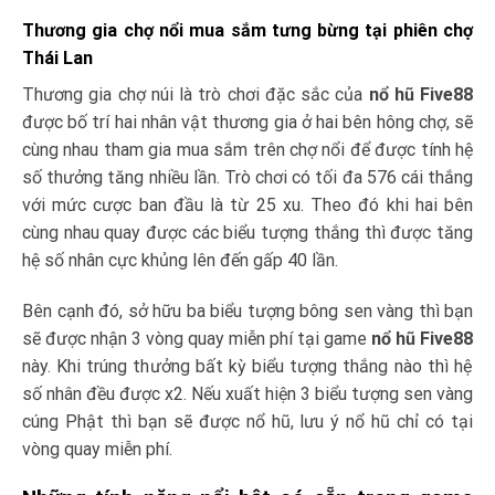
Thương gia chợ nổi mua sắm tưng bừng tại phiên chợ
Thái Lan
Thương gia chợ núi là trò chơi đặc sắc của
nổ hũ Five88
được bố trí hai nhân vật thương gia ở hai bên hông chợ, sẽ
cùng nhau tham gia mua sắm trên chợ nổi để được tính hệ
số thưởng tăng nhiều lần. Trò chơi có tối đa 576 cái thắng
với mức cược ban đầu là từ 25 xu. Theo đó khi hai bên
cùng nhau quay được các biểu tượng thắng thì được tăng
hệ số nhân cực khủng lên đến gấp 40 lần.
Bên cạnh đó, sở hữu ba biểu tượng bông sen vàng thì bạn
sẽ được nhận 3 vòng quay miễn phí tại game
nổ hũ Five88
này. Khi trúng thưởng bất kỳ biểu tượng thắng nào thì hệ
số nhân đều được x2. Nếu xuất hiện 3 biểu tượng sen vàng
cúng Phật thì bạn sẽ được nổ hũ, lưu ý nổ hũ chỉ có tại
vòng quay miễn phí.