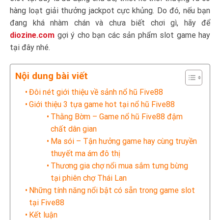
hàng loạt giải thưởng jackpot cực khủng. Do đó, nếu bạn
đang khá nhàm chán và chưa biết chơi gì, hãy để
diozine.com
gợi ý cho bạn các sản phẩm slot game hay
tại đây nhé.
Nội dung bài viết
Đôi nét giới thiệu về sảnh nổ hũ Five88
Giới thiệu 3 tựa game hot tại nổ hũ Five88
Thằng Bờm – Game nổ hũ Five88 đậm
chất dân gian
Ma sói – Tận hưởng game hay cùng truyền
thuyết ma ám đô thị
Thương gia chợ nổi mua sắm tưng bừng
tại phiên chợ Thái Lan
Những tính năng nổi bật có sẵn trong game slot
tại Five88
Kết luận