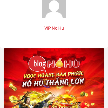
VIP No Hu