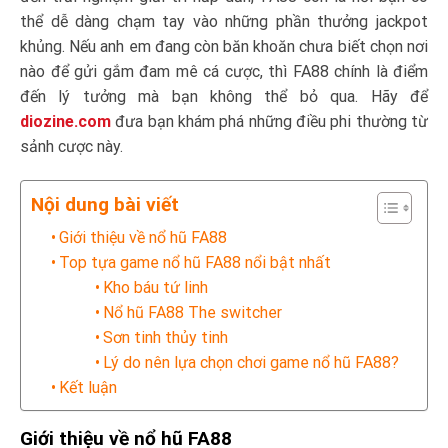
thể dễ dàng chạm tay vào những phần thưởng jackpot
khủng. Nếu anh em đang còn băn khoăn chưa biết chọn nơi
nào để gửi gắm đam mê cá cược, thì FA88 chính là điểm
đến lý tưởng mà bạn không thể bỏ qua. Hãy để
diozine.com
đưa bạn khám phá những điều phi thường từ
sảnh cược này.
Nội dung bài viết
Giới thiệu về nổ hũ FA88
Top tựa game nổ hũ FA88 nổi bật nhất
Kho báu tứ linh
Nổ hũ FA88 The switcher
Sơn tinh thủy tinh
Lý do nên lựa chọn chơi game nổ hũ FA88?
Kết luận
Giới thiệu về nổ hũ FA88