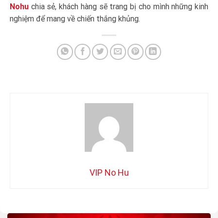
Nohu
chia sẻ, khách hàng sẽ trang bị cho mình những kinh
nghiệm để mang về chiến thắng khủng.
VIP No Hu