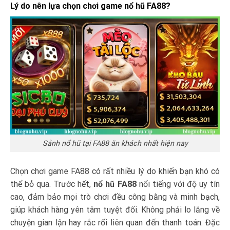
Lý do nên lựa chọn chơi game nổ hũ FA88?
Sảnh nổ hũ tại FA88 ăn khách nhất hiện nay
Chọn chơi game FA88 có rất nhiều lý do khiến bạn khó có
thể bỏ qua. Trước hết,
nổ hũ FA88
nổi tiếng với độ uy tín
cao, đảm bảo mọi trò chơi đều công bằng và minh bạch,
giúp khách hàng yên tâm tuyệt đối. Không phải lo lắng về
chuyện gian lận hay rắc rối liên quan đến thanh toán. Đặc