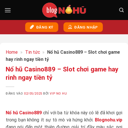
Bỏ
qua
nội
dung
ĐĂNG KÝ
ĐĂNG NHẬP
Home
»
Tin tức
»
Nổ hũ Casino889 – Slot chơi game
hay rinh ngay tiền tỷ
Nổ hũ Casino889 – Slot chơi game hay
rinh ngay tiền tỷ
ĐĂNG VÀO
02/05/2025
BỞI
VIP NO HU
Nổ hũ Casino889
chỉ với ba từ khóa này có lẽ đã khơi gợi
trong bạn không ít sự tò mò và hứng khởi.
Blognohu.vip
đang nói đến một thiên đường giải trí đầy màu sắc, nơi