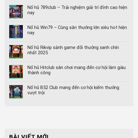
Nổ hũ 789club – Trải nghiệm giải trí đỉnh cao hiện
nay
Nổ hũ Win79 – Cùng săn thưởng lớn siêu hot hiện
nay
Nổ hũ Rikvip sảnh game đổi thưởng xanh chín
nhất 2025
Nổ hũ Hitclub sân chơi mang đến cơ hội làm giàu
thành công
Nổ hũ B52 Club mang đến cơ hội kiếm thưởng
vượt trội
BÀI VIẾT MỚI