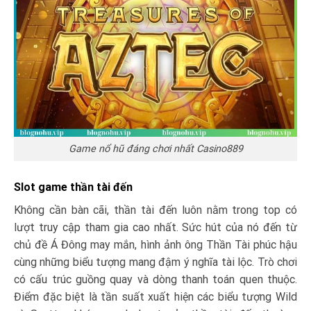
Game nổ hũ đáng chơi nhất Casino889
Slot game thần tài đến
Không cần bàn cãi, thần tài đến luôn nằm trong top có
lượt truy cập tham gia cao nhất. Sức hút của nó đến từ
chủ đề Á Đông may mắn, hình ảnh ông Thần Tài phúc hậu
cùng những biểu tượng mang đậm ý nghĩa tài lộc. Trò chơi
có cấu trúc guồng quay và dòng thanh toán quen thuộc.
Điểm đặc biệt là tần suất xuất hiện các biểu tượng Wild