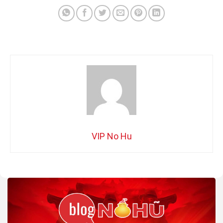
VIP No Hu