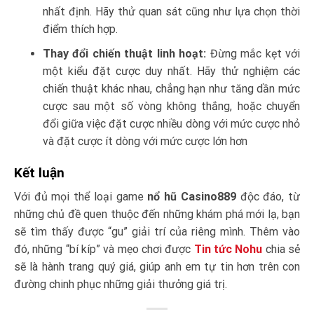
nhất định. Hãy thử quan sát cũng như lựa chọn thời
điểm thích hợp.
Thay đổi chiến thuật linh hoạt:
Đừng mắc kẹt với
một kiểu đặt cược duy nhất. Hãy thử nghiệm các
chiến thuật khác nhau, chẳng hạn như tăng dần mức
cược sau một số vòng không thắng, hoặc chuyển
đổi giữa việc đặt cược nhiều dòng với mức cược nhỏ
và đặt cược ít dòng với mức cược lớn hơn
Kết luận
Với đủ mọi thể loại game
nổ hũ Casino889
độc đáo, từ
những chủ đề quen thuộc đến những khám phá mới lạ, bạn
sẽ tìm thấy được “gu” giải trí của riêng mình. Thêm vào
đó, những “bí kíp” và mẹo chơi được
Tin tức Nohu
chia sẻ
sẽ là hành trang quý giá, giúp anh em tự tin hơn trên con
đường chinh phục những giải thưởng giá trị.