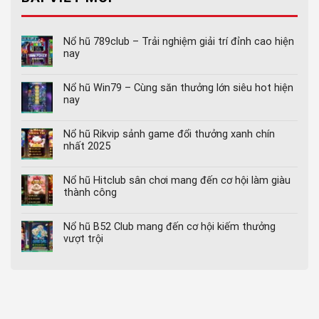
Nổ hũ 789club – Trải nghiệm giải trí đỉnh cao hiện
nay
Nổ hũ Win79 – Cùng săn thưởng lớn siêu hot hiện
nay
Nổ hũ Rikvip sảnh game đổi thưởng xanh chín
nhất 2025
Nổ hũ Hitclub sân chơi mang đến cơ hội làm giàu
thành công
Nổ hũ B52 Club mang đến cơ hội kiếm thưởng
vượt trội