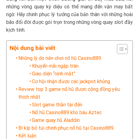
những vòng quay kỳ diệu có thể mang đến vận may bất
ngờ. Hãy chinh phục lý tưởng của bản thân với những hoài
bão đổi đời được gói trọn trong những vòng quay slot đầy
kịch tính.
Nội dung bài viết
Những lý do nên chơi nổ hũ Casino889
Khuyến mãi ngập tràn
Giao diện “nịnh mắt”
Cơ hội nhận được các jackpot khủng
Review top 3 game nổ hũ được cộng đồng yêu
thích nhất
Slot game thần tài đến
Nổ hũ Casino889 kho báu Aztec
Game quay hũ Aladdin
Bí kíp bỏ túi chinh phục nổ hũ tại Casino889
Kết luận