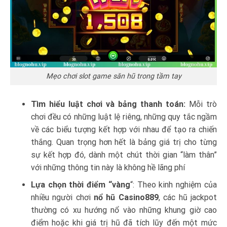
Mẹo chơi slot game săn hũ trong tầm tay
Tìm hiểu luật chơi và bảng thanh toán:
Mỗi trò
chơi đều có những luật lệ riêng, những quy tắc ngầm
về các biểu tượng kết hợp với nhau để tạo ra chiến
thắng. Quan trọng hơn hết là bảng giá trị cho từng
sự kết hợp đó, dành một chút thời gian “làm thân”
với những thông tin này là không hề lãng phí
Lựa chọn thời điểm “vàng
“: Theo kinh nghiệm của
nhiều người chơi
nổ hũ Casino889
, các hũ jackpot
thường có xu hướng nổ vào những khung giờ cao
điểm hoặc khi giá trị hũ đã tích lũy đến một mức