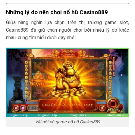
Những lý do nên chơi nổ hũ Casino889
Giữa hàng nghìn lựa chọn trên thị trường game slot,
Casino889 đã giữ chân người chơi bởi nhiều lý do khác
nhau, cùng tìm hiểu dưới đây nhé!
Vài nét về game nổ hũ Casino889