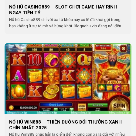
NỔ HŨ CASINO889 – SLOT CHƠI GAME HAY RINH
NGAY TIỀN TỶ
Nổ hũ Casino889 chỉ với ba từ khóa này có lẽ đã khơi gợi trong
bạn không ít sự tò mò và hứng khởi. Blognohu.vip đang nói đến
một thiên đường giải trí đầy màu...
NỔ HŨ WIN888 – THIÊN ĐƯỜNG ĐỔI THƯỞNG XANH
CHÍN NHẤT 2025
Nổ hũ Win888 chắc hẳn là điểm đến không còn xa lạ đối với nhiều