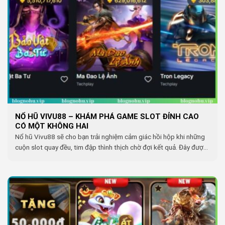
NỔ HŨ VIVU88 – KHÁM PHÁ GAME SLOT ĐỈNH CAO
CÓ MỘT KHÔNG HAI
Nổ hũ Vivu88 sẽ cho bạn trải nghiệm cảm giác hồi hộp khi những
cuộn slot quay đều, tim đập thình thịch chờ đợi kết quả. Đây được
xem là sân chơi nổ hũ đa...