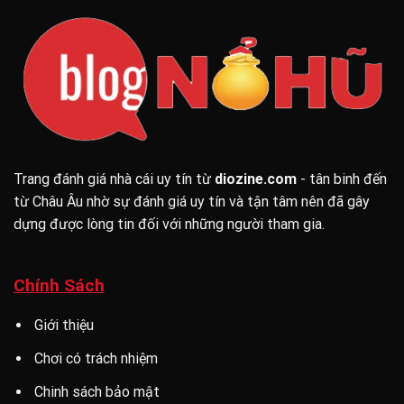
Trang đánh giá nhà cái uy tín từ
diozine.com
- tân binh đến
từ Châu Âu nhờ sự đánh giá uy tín và tận tâm nên đã gây
dựng được lòng tin đối với những người tham gia.
Chính Sách
Giới thiệu
Chơi có trách nhiệm
Chinh sách bảo mật