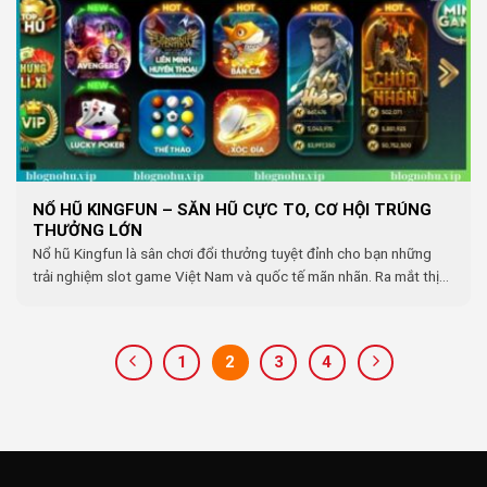
NỔ HŨ KINGFUN – SĂN HŨ CỰC TO, CƠ HỘI TRÚNG
THƯỞNG LỚN
Nổ hũ Kingfun là sân chơi đổi thưởng tuyệt đỉnh cho bạn những
trải nghiệm slot game Việt Nam và quốc tế mãn nhãn. Ra mắt thị
trường từ năm 2007, sau gần 8 năm...
1
2
3
4