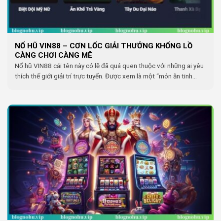
NỔ HŨ VIN88 – CƠN LỐC GIẢI THƯỞNG KHỔNG LỒ
CÀNG CHƠI CÀNG MÊ
Nổ hũ VIN88 cái tên này có lẽ đã quá quen thuộc với những ai yêu
thích thế giới giải trí trực tuyến. Được xem là một “món ăn tinh
thần” không thể thiếu, nơi...